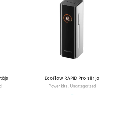
tājs
EcoFlow RAPID Pro sērija
d
Power kits
,
Uncategorized
–