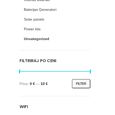
Baterijas Ģeneratori
Solar panels
Power kits
Uncategorized
FILTRIRAJ PO CENI
Price:
0 €
—
10 €
FILTER
WIFI