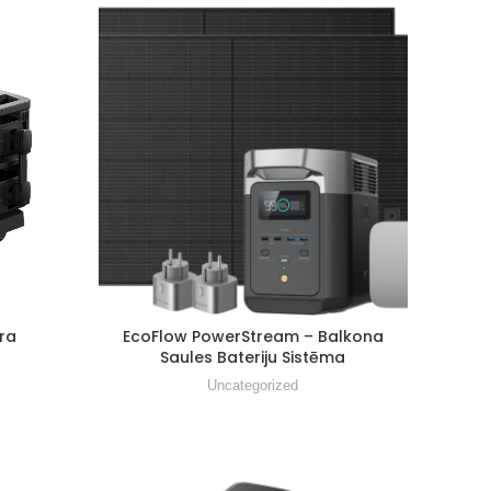
tra
EcoFlow PowerStream – Balkona
Saules Bateriju Sistēma
Uncategorized