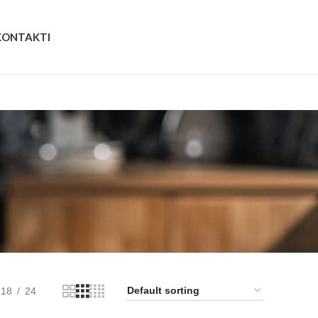
KONTAKTI
18
24