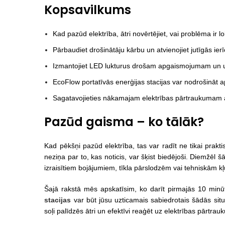
Kopsavilkums
Kad pazūd elektrība, ātri novērtējiet, vai problēma ir l
Pārbaudiet drošinātāju kārbu un atvienojiet jutīgās ier
Izmantojiet LED lukturus drošam apgaismojumam un uzt
EcoFlow portatīvās enerģijas stacijas var nodrošināt 
Sagatavojieties nākamajam elektrības pārtraukumam a
Pazūd gaisma – ko tālāk?
Kad pēkšņi pazūd elektrība, tas var radīt ne tikai pra
neziņa par to, kas noticis, var šķist biedējoši. Diemžēl š
izraisītiem bojājumiem, tīkla pārslodzēm vai tehniskām
Šajā rakstā mēs apskatīsim, ko darīt pirmajās 10 min
stacijas
var būt jūsu uzticamais sabiedrotais šādās sit
soļi palīdzēs ātri un efektīvi reaģēt uz elektrības pārtra