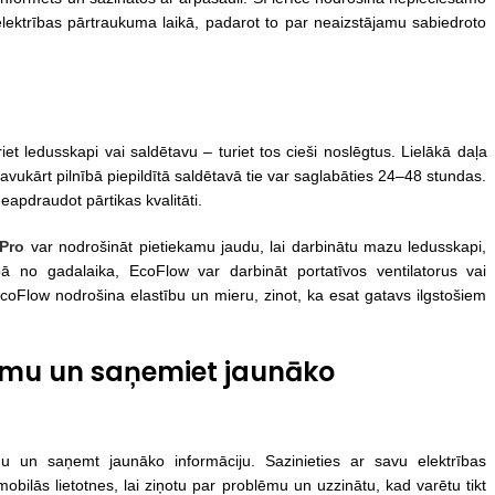
t elektrības pārtraukuma laikā, padarot to par neaizstājamu sabiedroto
riet ledusskapi vai saldētavu – turiet tos cieši noslēgtus. Lielākā daļa
avukārt pilnībā piepildītā saldētavā tie var saglabāties 24–48 stundas.
 neapdraudot pārtikas kvalitāti.
Pro
var nodrošināt pietiekamu jaudu, lai darbinātu mazu ledusskapi,
bā no gadalaika, EcoFlow var darbināt portatīvos ventilatorus vai
EcoFlow nodrošina elastību un mieru, zinot, ka esat gatavs ilgstošiem
ukumu un saņemiet jaunāko
mu un saņemt jaunāko informāciju. Sazinieties ar savu elektrības
 mobilās lietotnes, lai ziņotu par problēmu un uzzinātu, kad varētu tikt