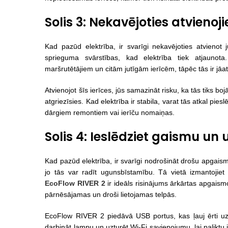
Solis 3: Nekavējoties atvienoji
Kad pazūd elektrība, ir svarīgi nekavējoties atvienot j
sprieguma svārstības, kad elektrība tiek atjaunot
maršrutētājiem un citām jutīgām ierīcēm, tāpēc tās ir j
Atvienojot šīs ierīces, jūs samazināt risku, ka tās tiks bo
atgriezīsies. Kad elektrība ir stabila, varat tās atkal piesl
dārgiem remontiem vai ierīču nomaiņas.
Solis 4: Ieslēdziet gaismu un
Kad pazūd elektrība, ir svarīgi nodrošināt drošu apgais
jo tās var radīt ugunsbīstamību. Tā vietā izmantojiet
EcoFlow RIVER 2
ir ideāls risinājums ārkārtas apgaism
pārnēsājamas un droši lietojamas telpās.
EcoFlow RIVER 2 piedāvā USB portus, kas ļauj ērti uzl
darbināt lampu un uzturēt Wi-Fi savienojumu, lai paliktu