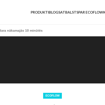
PRODUKTI
BLOGS
ATBALSTS
PAR ECOFLOW
ādara nākamajās 10 minūtēs
ECOFLOW