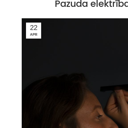
Pazuda elektrīb
22
APR