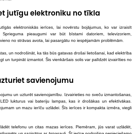
et jutīgu elektroniku no tīkla
utīgās elektroniskās ierīces, lai novērstu bojājumus, ko var izraisīt
a. Sprieguma pieaugumi var būt bīstami datoriem, televizoriem,
āatvieno no strāvas avota, lai pasargātu no iespējamām problēmām.
jātas, un nodrošināt, ka tās būs gatavas drošai lietošanai, kad elektrība
ēgt un turpināt izmantot. Šis vienkāršais solis var palīdzēt izvairīties no
 uzturiet savienojumu
mojumu un uzturēt savienojamību. Izvairieties no sveču izmantošanas,
 LED lukturus vai bateriju lampas, kas ir drošākas un efektīvākas.
ojumam un mazu ierīču uzlādei. Šīs ierīces ir kompakta izmēra, viegli
ādēt telefonu un citas mazas ierīces. Piemēram, jūs varat uzlādēt,
 informēts un sazinātos ar ārpasauli. Šī ierīce nodrošina nepieciešamo