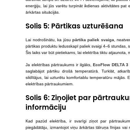
enerģiju, lai jūs varētu turpināt ikdienas aktivitātes pa
ārkārtas situācijās.
Solis 5: Pārtikas uzturēšana
Lai nodrošinātu, ka jūsu
pārtika paliek svaiga
, neatve
pārtikas produktu ledusskapī paliek svaigi 4–6 stundas, s
Šis laiks var būt pietiekams, lai elektrība tiktu atjaunota,
Ja elektrības pārtraukums ir ilgāks,
EcoFlow DELTA 3 
saglabājot pārtiku drošā temperatūrā. Turklāt, atkarī
sildītājus, lai uzturētu komfortablu temperatūru mājās. 
elektrības pārtraukumiem.
Solis 6: Ziņojiet par pārtra
informāciju
Kad pazūd elektrība, ir svarīgi ziņot par pārtrauku
piegādātāju, izmantojot viņu ārkārtas tālruņa līnijas vai