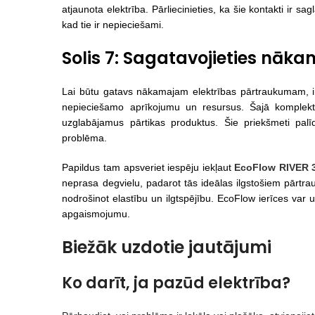
atjaunota elektrība. Pārliecinieties, ka šie kontakti ir sagl
kad tie ir nepieciešami.
Solis 7: Sagatavojieties nā
Lai būtu gatavs nākamajam elektrības pārtraukumam, i
nepieciešamo aprīkojumu un resursus. Šajā komplektā ie
uzglabājamus pārtikas produktus. Šie priekšmeti palī
problēma.
Papildus tam apsveriet iespēju iekļaut
EcoFlow RIVER 
neprasa degvielu, padarot tās ideālas ilgstošiem pārtr
nodrošinot elastību un ilgtspējību. EcoFlow ierīces var 
apgaismojumu.
Biežāk uzdotie jautājumi
Ko darīt, ja pazūd elektrība?