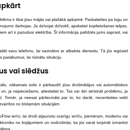
 apkārt
problēma ir tikai jūsu mājās vai plašākā apkaimē. Paskatieties pa logu un
mojums darbojas. Ja dzīvojat dzīvoklī, apskatiet koplietošanas telpas,
iem arī ir pazudusi elektrība. Šī informācija palīdzēs jums saprast, vai
ādēt savu telefonu, lai sazinātos ar atbalsta dienestu. Tā jūs iegūsiet
 pasākumus, lai risinātu situāciju.
us vai slēdžus
kāls, nākamais solis ir pārbaudīt jūsu drošinātājus vai automātiskos
 un, ja nepieciešams, atiestatiet to. Tas var ātri atrisināt problēmu, ja
. Tomēr, ja neesat pārliecināts par to, ko darāt, necentieties veikt
 izvairītos no bīstamām situācijām.
EcoFlow ierīci, lai droši atjaunotu svarīgu ierīču, piemēram, modemu vai
ktroniku no bojājumiem un nodrošinās, ka jūs varat turpināt izmantot
oblēma.