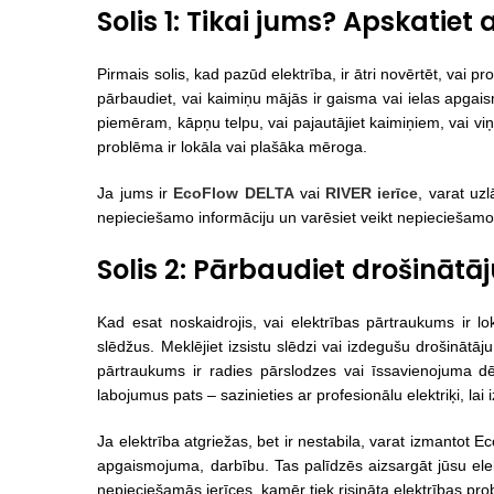
Solis 1: Tikai jums? Apskatiet
Pirmais solis, kad pazūd elektrība, ir ātri novērtēt, vai 
pārbaudiet, vai kaimiņu mājās ir gaisma vai ielas apgais
piemēram, kāpņu telpu, vai pajautājiet kaimiņiem, vai viņ
problēma ir lokāla vai plašāka mēroga.
Ja jums ir
EcoFlow DELTA
vai
RIVER ierīce
, varat uzl
nepieciešamo informāciju un varēsiet veikt nepieciešamos
Solis 2: Pārbaudiet drošinātāj
Kad esat noskaidrojis, vai elektrības pārtraukums ir lo
slēdžus. Meklējiet izsistu slēdzi vai izdegušu drošinātāju
pārtraukums ir radies pārslodzes vai īssavienojuma dēļ
labojumus pats – sazinieties ar profesionālu elektriķi, lai
Ja elektrība atgriežas, bet ir nestabila, varat izmantot 
apgaismojuma, darbību. Tas palīdzēs aizsargāt jūsu ele
nepieciešamās ierīces, kamēr tiek risināta elektrības pr