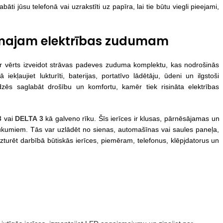
abāti jūsu telefonā vai uzrakstīti uz papīra, lai tie būtu viegli pieejami,
kamajam elektrības zudumam
r vērts izveidot strāvas padeves zuduma komplektu, kas nodrošinās
kļaujiet lukturīti, baterijas, portatīvo lādētāju, ūdeni un ilgstoši
dzēs saglabāt drošību un komfortu, kamēr tiek risināta elektrības
3
vai
DELTA 3
kā galveno rīku. Šīs ierīces ir klusas, pārnēsājamas un
aukumiem. Tās var uzlādēt no sienas, automašīnas vai saules paneļa,
uzturēt darbībā būtiskās ierīces, piemēram, telefonus, klēpjdatorus un