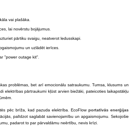
okāla vai plašāka.
īces, lai novērstu bojājumus.
uriet pārtiku svaigu, neatverot ledusskapi.
apgaismojumu un uzlādēt ierīces.
r "power outage kit".
ktiskas problēmas, bet arī emocionālu satraukumu. Tumsa, klusums un
ādi elektrības pārtraukumi kļūst arvien biežāki, pateicoties laikapstākļu
 kļūmēm.
ūtēs pēc brīža, kad pazuda elektrība. EcoFlow
portatīvās enerģijas
uācijās, palīdzot saglabāt savienojamību un apgaismojumu. Sekojošie
ukumu, padarot to par pārvaldāmu neērtību, nevis krīzi.